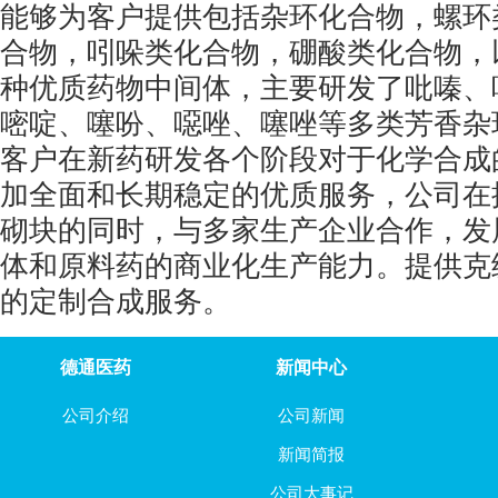
23611-75-8
51171-02
能够为客户提供包括杂环化合物，螺环
937669-80-2
合物，吲哚类化合物，硼酸类化合物，
种优质药物中间体，主要研发了吡嗪、
嘧啶、噻吩、噁唑、噻唑等多类芳香杂
客户在新药研发各个阶段对于化学合成
10303-88-5
60456-21-5
18289-89-9
52373-72
加全面和长期稳定的优质服务，公司在
砌块的同时，与多家生产企业合作，发
体和原料药的商业化生产能力。提供克
的定制合成服务。
德通医药
新闻中心
公司介绍
公司新闻
新闻简报
公司大事记