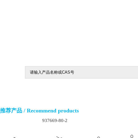
6140-65-4
25662-28-6
55557-52-3
113853-16
84477-72-5
56423-63-3
6270-63-
867165-53-5
22680-44-0
推荐产品 / Recommend products
23611-75-8
51171-02
937669-80-2