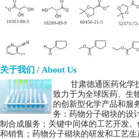
10303-88-5
60456-21-5
18289-89-9
52373-72
6140-65-4
25662-28-6
55557-52-3
113853-16
关于我们 / About Us
甘肃德通医药化学
致力于为全球医药、生
84477-72-5
56423-63-3
6270-63-
的创新型化学产品和服
867165-53-5
务：药物分子砌块的设
制合成服务；关键中间体的工艺开发、
和销售；药物分子砌块的研发和工艺生
22680-44-0