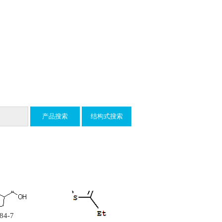
675-20-7
40594-34-1
-09-0
74-7
27825-21-4
40155-34-8
-93-3
34368-52-0
21461-84-7
84-7