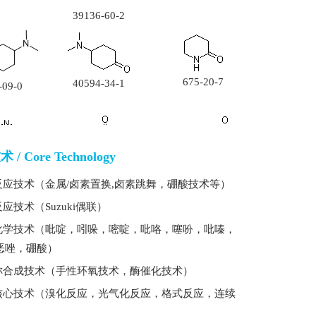
39136-60-2
675-20-7
40594-34-1
-09-0
/ Core Technology
74-7
27825-21-4
40155-34-8
反应技术（金属/卤素置换,卤素跳舞，硼酸技术等）
应技术（Suzuki偶联）
化学技术（吡啶，吲哚，嘧啶，吡咯，噻吩，吡嗪，
恶唑，硼酸）
-93-3
34368-52-0
21461-84-7
称合成技术（手性环氧技术，酶催化技术）
核心技术（溴化反应，光气化反应，格式反应，连续
）