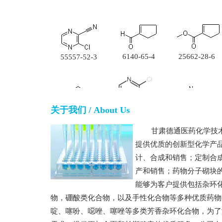
6140-65-4
25662-28-6
55557-52-3
关于我们 / About Us
84477-72-5
56423-63-3
867165-53-5
甘肃德通医药化学技
提供优质的创新型化学产
计、合成和销售；定制合
产和销售；药物分子砌块
22680-44-0
能够为客户提供包括杂环
23611-75-8
937669-80-2
物，硼酸类化合物，以及手性化合物等多种优质药物
啶、噻吩、噁唑、噻唑等多类芳香杂环化合物，为了