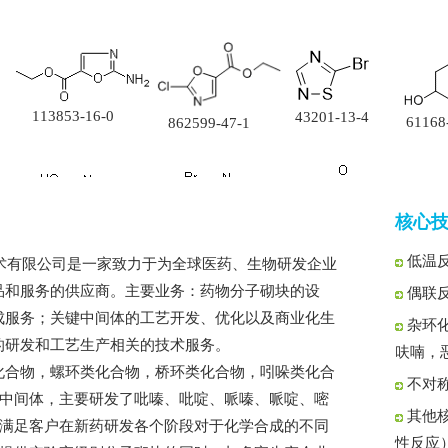
113853-16-0
43201-13-4
61168
862599-47-1
核心技术 
6270-63-9
21943-12-4
6863-
41110-28-5
低温
术有限公司是一家致力于为全球医药、生物研发企业
品和服务的供应商。主要业务：药物分子砌块的设
偶联反
成服务；关键中间体的工艺开发、优化以及商业化生
杂环
的研发和工艺生产相关的技术服务。
呋喃，
53558
41110-29-6
化合物，螺环类化合物，桥环类化合物，吲哚类化合
51171-02-9
25513-92-2
不对
中间体，主要研发了吡嗪、吡啶、哌嗪、哌啶、嘧
其他
满足客户在新药研发各个阶段对于化学合成的不同
性反应