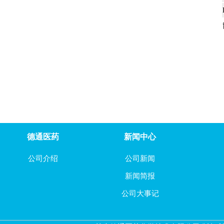
5-氯-1,3,4-噻二唑-2-羧酸乙酯
1-Boc-2-哌啶酮
4-氧代环己烷甲腈
2-氯吡嗪-3-羧酸
3-羟基吡嗪-2-酰胺
德通医药
新闻中心
2-碘-3-羧酸甲酯吡嗪
公司介绍
公司新闻
2-碘-3-羧酸吡嗪
新闻简报
3-氯吡嗪-2-酰胺
公司大事记
5-溴-2-苯基-1,3-噻唑