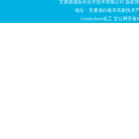
甘肃德通医药化学技术有限公司 版权所有 
5-溴-3-苯基-1,2,4-恶唑
地址：甘肃省白银市高新技术产
Guidechem化工
甘公网安备620
(S)-2-(2,2-二甲基-1,3-二氧杂烷-4-基)-2-丙醇
2-氨基恶唑-5-甲酸甲酯
(S)-5-氧代四氢呋喃-2-甲酸甲酯