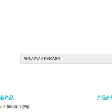
5-氯-1,2,4-噻二唑
5-氯-1,3,4-噻二唑-2-羧酸乙酯
1-Boc-2-哌啶酮
4-氧代环己烷甲腈
新产品
产品介
2-氯吡嗪-3-羧酸