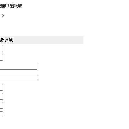
-羧酸甲酯吡嗪
7-0
必填项