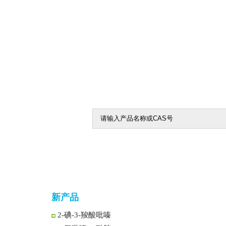
5-氯-1,2,4-噻二唑
5-氯-1,3,4-噻二唑-2-羧酸乙酯
1-Boc-2-哌啶酮
4-氧代环己烷甲腈
2-氯吡嗪-3-羧酸
3-羟基吡嗪-2-酰胺
新产品
2-碘-3-羧酸甲酯吡嗪
2-碘-3-羧酸吡嗪