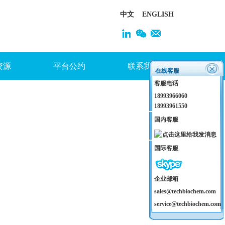
中文
ENGLISH
资源
平台公约
联系我们
在线客服
客服电话
18993966060
18993961550
国内客服
国际客服
企业邮箱
sales@techbiochem.com
service@techbiochem.com