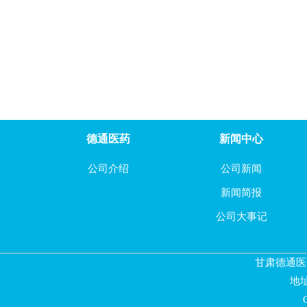
(S)-2-(2,2-二甲基-1,3-二氧杂烷-4-基)-2-丙醇
2-氨基恶唑-5-甲酸甲酯
(S)-5-氧代四氢呋喃-2-甲酸甲酯
德通医药
新闻中心
公司介绍
公司新闻
新闻简报
公司大事记
甘肃德通医
地