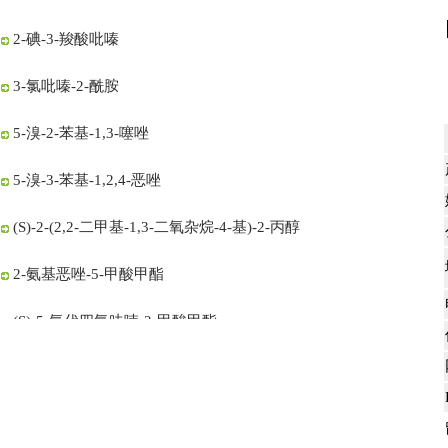
2-碘-3-羧酸吡嗪
3-氯吡嗪-2-酰胺
5-溴-2-苯基-1,3-噻唑
5-溴-3-苯基-1,2,4-恶唑
(S)-2-(2,2-二甲基-1,3-二氧杂烷-4-基)-2-丙醇
2-氨基恶唑-5-甲酸甲酯
(S)-5-氧代四氢呋喃-2-甲酸甲酯
5-氯-1,2,4-噻二唑
5-氯-1,3,4-噻二唑-2-羧酸乙酯