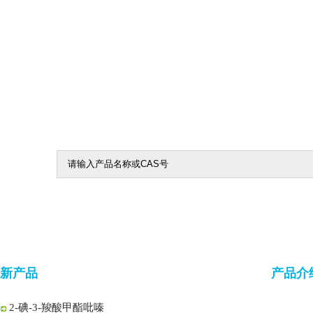
5-氯-1,2,4-噻二唑
5-氯-1,3,4-噻二唑-2-羧酸乙酯
1-Boc-2-哌啶酮
4-氧代环己烷甲腈
2-氯吡嗪-3-羧酸
新产品
产品介
3-羟基吡嗪-2-酰胺
2-碘-3-羧酸甲酯吡嗪