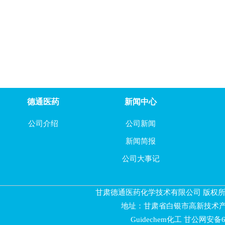
1-Boc-2-哌啶酮
4-氧代环己烷甲腈
2-氯吡嗪-3-羧酸
3-羟基吡嗪-2-酰胺
2-碘-3-羧酸甲酯吡嗪
德通医药
新闻中心
2-碘-3-羧酸吡嗪
公司介绍
公司新闻
新闻简报
3-氯吡嗪-2-酰胺
公司大事记
5-溴-2-苯基-1,3-噻唑
甘肃德通医药化学技术有限公司 版权所有 
5-溴-3-苯基-1,2,4-恶唑
地址：甘肃省白银市高新技术产
(S)-2-(2,2-二甲基-1,3-二氧杂烷-4-基)-2-丙醇
Guidechem化工
甘公网安备620