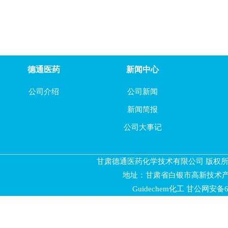
4-氧代环己烷甲腈
2-氯吡嗪-3-羧酸
德通医药
新闻中心
3-羟基吡嗪-2-酰胺
公司介绍
公司新闻
2-碘-3-羧酸甲酯吡嗪
新闻简报
2-碘-3-羧酸吡嗪
公司大事记
3-氯吡嗪-2-酰胺
甘肃德通医药化学技术有限公司 版权所有 
5-溴-2-苯基-1,3-噻唑
地址：甘肃省白银市高新技术产
Guidechem化工
甘公网安备620
5-溴-3-苯基-1,2,4-恶唑
(S)-2-(2,2-二甲基-1,3-二氧杂烷-4-基)-2-丙醇