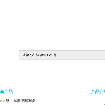
5-氯-1,2,4-噻二唑
5-氯-1,3,4-噻二唑-2-羧酸乙酯
1-Boc-2-哌啶酮
4-氧代环己烷甲腈
2-氯吡嗪-3-羧酸
3-羟基吡嗪-2-酰胺
新产品
产品介
2-碘-3-羧酸甲酯吡嗪