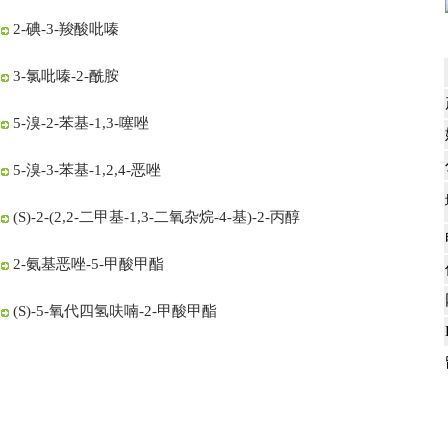
2-碘-3-羧酸吡嗪
3-氯吡嗪-2-酰胺
5-溴-2-苯基-1,3-噻唑
5-溴-3-苯基-1,2,4-恶唑
(S)-2-(2,2-二甲基-1,3-二氧杂烷-4-基)-2-丙醇
2-氨基恶唑-5-甲酸甲酯
(S)-5-氧代四氢呋喃-2-甲酸甲酯
5-氯-1,2,4-噻二唑
5-氯-1,3,4-噻二唑-2-羧酸乙酯
1-Boc-2-哌啶酮